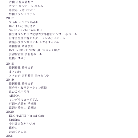
青山 月見ル君想フ
カフェ コンセール エルム
恵比寿 天窓.switch
磐田グランドホテル
2017
STAR PINE'S CAFE
Bar まいどおおきに
Salon de chanson RED
国立オリンピック記念青少年総合センター 小ホール
台東区生涯学習センター ミレニアムホール
新横浜プリンスホテル スカイチャペル
靖國神社 靖國会館
INTERCONTINENTAL TOKYO BAY
会津稽古堂 多目的ホール
飯能市ユガテ
2018
靖國神社 靖國会館
まとcafe
ときわ台 天祖神社 社のまちや
2019
靖國神社 靖國会館
初台リハビリテーション病院
はたご小田温泉
ARSOA
マンダラミュージアム
石清水八幡宮 清峯殿
臨済宗瑞泉山 香林院
2020
ENCHANTÉ Herbal Café
SpiSpa
今日は天気だFARM
硫酸山
おおくさの家
2021