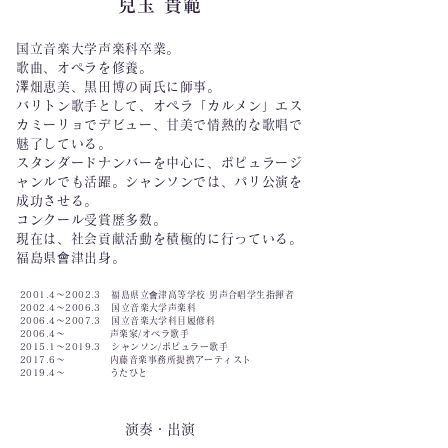
兒玉 貴範
国立音楽大学声楽科卒業。
歌曲、オペラを修養。
澤畑恵美、黒田博の両氏に師事。
バリトン歌手として、オペラ「カルメン」エス
カミーリョでデビュー、甘美で情熱的な歌唱で
魅了している。
スタンダードナンバーを中心に、ポピュラージ
ャンルでも活躍。シャンソンでは、パリ公演を
成功させる。
コンクール受賞歴多数。
現在は、社会貢献活動を積極的に行っている。
福島県會津出身。
2001.4〜2002.3 福島県立會津高等学校 男声合唱学生指揮者
2002.4〜2006.3 国立音楽大学声楽科
2006.4〜2007.3 国立音楽大学科目履修科
2006.4〜 声楽家/オペラ歌手
2015.1〜2019.3 シャンソン/ポピュラー歌手
2017.6〜 内藤音楽事務所提携アーティスト
2019.4〜 うたひと
​演奏・出演