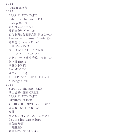
2014
tsukiji 無玄流
2015
STAR PINE'S CAFE
Salon de chanson RED
tsukiji 無玄流
天使のコンチェルト
杉並公会堂 小ホール
仙台市戦災復興記念館 記念ホール
Restaurant Lounge Uncle Hat
神楽坂 オ シャンゼリゼ
小岩 アーバンプラザ
青山 セントグレース大聖堂
BLUES ALLEY JAPAN
アクトシティ浜松 音楽工房ホール
劇空間 Etoile
常盤台小学校
Bar MUGEN
カフェ ド ルイ
KEIO PLAZA HOTEL TOKYO
Auberge Cafe
2016
Salon de chanson RED
富山県民小劇場 ORBIS
STAR PINE'S CAFE
GENIE'S TOKYO
KICHIJOJI TOK
YU REI HOTEL
森のホール21 小ホール
万星
カフェ シャンソニエ アコリット
Cucina Italiana Albero
屋台船 船清
川崎銀座街
会津若松市文化センター