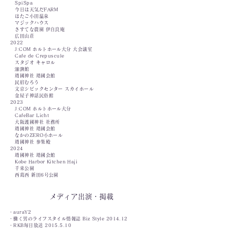
SpiSpa
今日は天気だFARM
はたご小田温泉
マジックハウス
さすてな農園 伊自良庵
​ 広田山荘
2022
J:COM ホルトホール大分 大会議室
Cafe de Crepuscule
スタジオ キャロル
澎湃館
靖國神社 靖國会館
​ 民宿むろう
文京シビックセンター スカイホール
金屋子神話民俗館
2023
J:COM ホルトホール大分
CafeBar Licht
大阪護國神社 社務所
靖國神社 靖國会館
なかのZERO小ホール
​ 靖國神社 参集殿
2024
​
靖國神社 靖國会館
Kobe Harbor Kitchen Haji
千束公園
西葛西 新田6号公園
メディア出演・掲載
・auraY2
・働く男のライフスタイル情報誌 Biz Style 2014.12
・RKB毎日放送
2015.5.10