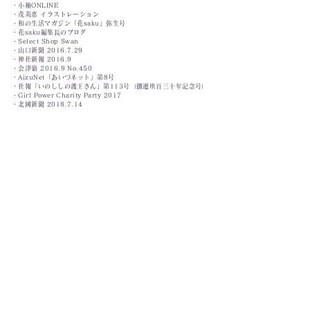
・小袖ONLINE
・茂苅恵 イラストレーション
・和の生活マガジン「花saku」弥生号
・花saku編集長のブログ
・Select Shop Swan
・山口新聞
2016.7.29
・神社新報 2016.9
・会津嶺 2016.9 No.450
・AizuNet「あいづネット」第8号
・社報「いのししの護王さん」第113号（御遷座百三十年記念号）
・Girl Power Charity Party 2017
・北國新聞
2018.7.14
・中日新聞
2018.7.14
・北日本新聞
2018.7.15
・レインボータウンFM「いいね！情報局」
2018.12.16
・レディオ湘南「ハミングふじさわ」
2019.4.30
・神社新報 2019.4
・みかさ 2019.4
・
相州藤沢 白旗神社 2019.5.8
・神麻注連縄奉納有志の会
・京都新聞
2019.11.6
・紀南新聞
2019.11.30
・紀伊民報
2019.12.16
・月刊「丸」2020.7
・神社新報 2020.10
・第358阿含宗7月冥徳祭
・あさなぎ 第五十九号
・
あさなぎ 第六十号
・クレソンおじさんの伊自良庵日記
・あいち護國 第68号 2022.1.1
・大洗磯前神社 HP
・天河太々神楽 第15号
・北日本新聞
2022.7.17
・富山新聞 2022.7